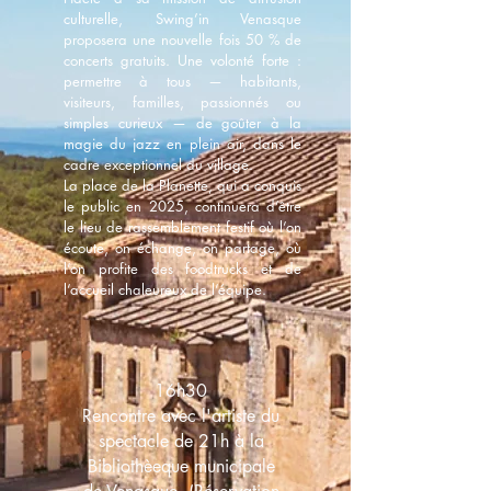
culturelle, Swing’in Venasque
proposera une nouvelle fois 50 % de
concerts gratuits. Une volonté forte :
permettre à tous — habitants,
visiteurs, familles, passionnés ou
simples curieux — de goûter à la
magie du jazz en plein air, dans le
cadre exceptionnel du village.
La place de la Planette, qui a conquis
le public en 2025, continuera d’être
le lieu de rassemblement festif où l’on
écoute, on échange, on partage, où
l’on profite des foodtrucks et de
l’accueil chaleureux de l’équipe.
16h30
Rencontre avec l'artiste du
spectacle de 21h à la
Bibliothèeque municipale