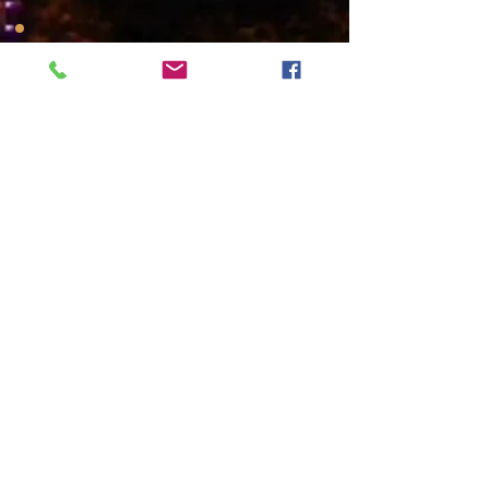
22 JUILLET 2026
21h Place du Baptistère
FRANC CONNECTION QUINTET
tribute to Sidney Bechet
Billets disponibles