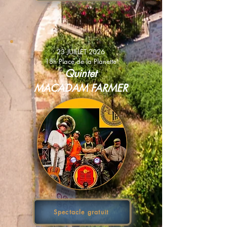
23 JUILLET 2026
18h Place de la Planette
Quintet
MACADAM FARMER
Spectacle gratuit