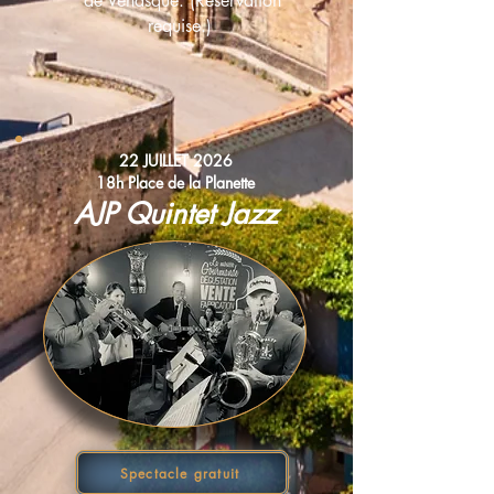
de Venasque. (Réservation
requise.)
22 JUILLET 2026
18h Place de la Planette
AJP Quintet Jazz
Spectacle gratuit