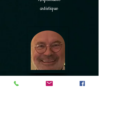
artistique
Philippe Pasdelou
Trésorier,
Responsable
communication et
parrainage