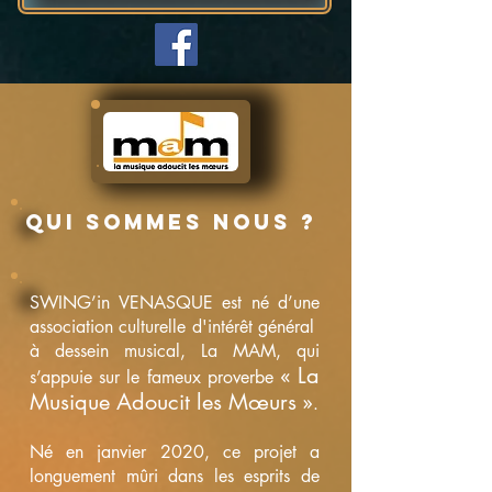
Qui sommes nous ?
SWING’in VENASQUE est né d’une
association culturelle d'intérêt général
à dessein musical, La MAM, qui
« La
s’appuie sur le fameux proverbe
Musique Adoucit les Mœurs »
.
Né en janvier 2020, ce projet a
longuement mûri dans les esprits de