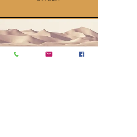
Titre de la
section
Paragraphe. Cliquez sur « Modifier le texte »