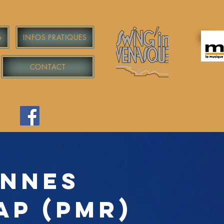
6
INFOS PRATIQUES
CONTACT
onnes
ap (PMR)