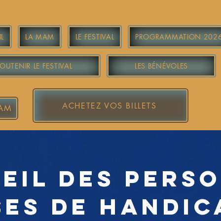
L
LA MAM
LE FESTIVAL
PROGRAMMATION 202
OUTENIR LE FESTIVAL
LES BÉNÉVOLES
ACHETEZ VOS BILLETS
MAM
eil des pers
es de handic