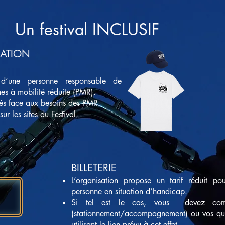
Un festival INCLUSIF
ATION
e d’une personne responsable de
nnes à mobilité réduite (PMR).
isés face aux besoins des PMR.
ur les sites du Festival.
BILLETERIE
L’organisation propose un tarif réduit 
personne en situation d’handicap.
Si tel est le cas, vous devez com
(stationnement/accompagnement) ou vos ques
utilisant le lien prévu à cet effet.